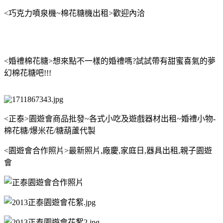
<巧克力噴泉機~棉花糖機出租>歡迎內洽
<婚禮棉花糖>想來點不一樣的婚禮嗎?試試帶有甜蜜喜氣的夢
幻棉花糖吧!!!
<正泰>園遊會商品批發~各式小吃及遊戲器材出租~婚禮小物-
棉花糖/爆米花/糖葫蘆代製
<園遊會合作照片>最新照片,廠慶,家庭日,器具出租,親子園遊
會