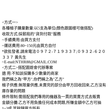
<方式一>
各種槌子購量數量:以5支為單位(顏色跟圖樣可做搭配)
收款方式:採郵局的"貨到付款"服務
~手續費用:由買方支付
~運送費用:80~150元由買方自付
*欲批發者,請來電洽０９７２-７１９３３７;０９３２-６２０
３３７ 黃先生
~E-mail:NTHR88@GMAIL.COM
<方式二>搭配園遊會代辦專案
適 用:不知該採購多少數量的商家
我們稱之為"甲方",你們稱之為"乙方"
槌子供應:無限量供應,未賣完的部分由甲方回收回來,乙方沒有
庫存量的問題
條件限制:需搭配我們專用的機器及一貫的買賣方式去販賣
金額分攤:乙方不用負擔任何成本問題,所賺金額中乙方可抽
1~3成,其餘歸甲方所有