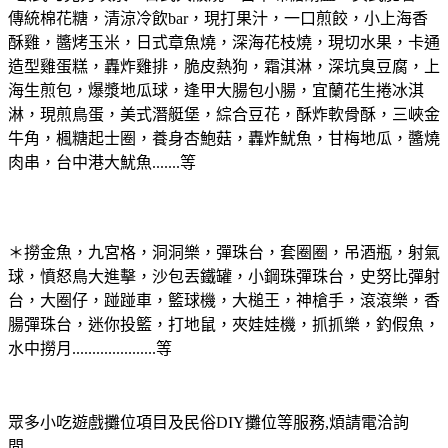
傳統棉花糖，清涼冷飲bar，現打果汁，一口煎餃，小上海香
酥雞，醬烤玉米，日式章魚燒，
深海花枝燒，現切水果，卡通
造型雞蛋糕，轟炸雞排，脆皮熱狗，霜淇淋，深坑臭豆腐，上
海生煎包，爆漿地瓜球，逢甲大腸包小腸，宜蘭花生捲冰淇
淋，
現煎鳥蛋，美式潛艇堡，綜合豆花，酥炸軟骨酥，三峽金
牛角，楓糖起士圈，養身杏鮑菇，轟炸魷魚，甘梅地瓜，醬燒
肉串，台中港大魷魚.......等
＊撈金魚，九宮格，洞洞樂，彈珠台，套圈圈，吊酒瓶，射氣
球，憤怒鳥大進擊，沙包丟鐵罐，小鋼珠彈珠台，史努比彈射
台，大圈仔，踫踫車，籃球機，
大槌王，神槍手，滾滾樂，香
腸彈珠台，迷你投籃，打地鼠，夾娃娃機，抓抓樂，釣假魚，
水中撈月.....................等
眾多小吃遊戲攤位項目及民俗DIY攤位等服務,煩請電洽詢
問.....................