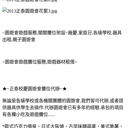
<園遊會遊戲服務,闖關攤位架設>廠慶,家庭日,各級學校,器具
出租,親子園遊會
<園遊會遊戲攤位服務,遊戲器材租借>
★~正泰校慶園遊會攤位代辦~★
無論是各級學校或各機關團體的園遊會,我們皆可代辦,或者提
供器具供學生去操作.代辦園遊會已有多年的經驗.承包的項目
有各種小吃及遊戲攤位......
*歐式巧克力噴泉，日式大阪燒，古早味糖葫蘆，美式脆薯，